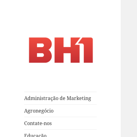
crossorigin="anonymous">
Página em desenvolvimento
i.A. – Marketing –
T.i.
Administração de Marketing
Agronegócio
Contate-nos
Educação