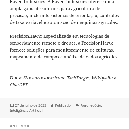
Raven Industries: A Raven Industries oferece uma
ampla gama de soluções para agricultura de
precisão, incluindo sistemas de orientação, controles
de taxa variável e automação de máquinas agrícolas.
PrecisionHawk: Especializada em tecnologias de
sensoriamento remoto e drones, a PrecisionHawk
fornece soluções para monitoramento de culturas,
mapeamento de campos e análise de dados agrícolas.
Fonte: Site norte americano TechTarget, Wikipedia e
ChatGPT
Publicado
Autor
Categorias
27 de julho de 2023
Publicador
Agronegócio
,
em
Inteligência Artificial
Navegação
ANTERIOR
de