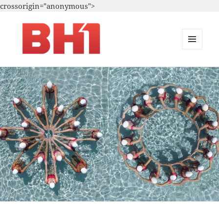
crossorigin="anonymous">
MENU
E
i.A. – Marketing – T.i.
WIDGETS