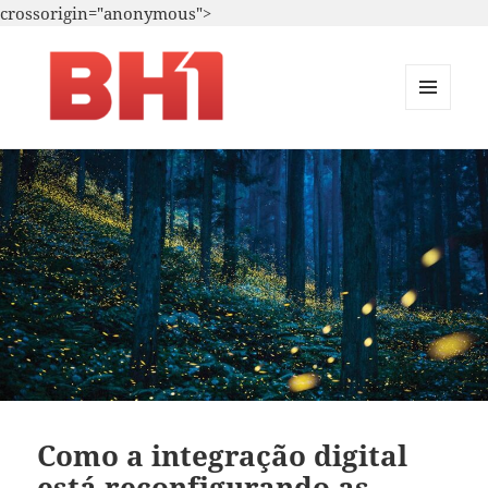
crossorigin="anonymous">
MENU
E
i.A. – Marketing – T.i.
WIDGETS
Como a integração digital
está reconfigurando as