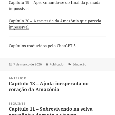
Capítulo 19 – Aproximando-se do final da jornada
impossível
Capítulo 20 – A travessia da Amazônia que parecia
impossível
Capítulos traduzidos pelo ChatGPT 5
Publicado
Autor
Categorias
7 de março de 2026
Publicador
Educação
em
Navegação
ANTERIOR
de
Capítulo 13 – Ajuda inesperada no
Post
Post
coração da Amazônia
anterior:
SEGUINTE
Capítulo 11 – Sobrevivendo na selva
Próximo
amazônica durante a viagem