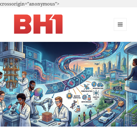
crossorigin="anonymous">
MENU
E
i.A. – Marketing – T.i.
WIDGETS