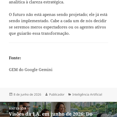
analítica à clareza estratégica.
O futuro não está apenas sendo projetado; ele já está
sendo implementado. Cabe a cada um de nós decidir
se seremos meros espectadores ou os agentes ativos
que guiarão essa transformação.
Fonte:
GEM do Google Gemini
Publicado
Autor
Categorias
8 de junho de 2026
Publicador
Inteligência Artificial
em
Navegação
ANTERIOR
de
Visões da I.A. em junho de 2026: Do
Post