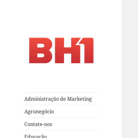
crossorigin="anonymous">
Página em desenvolvimento
i.A. – Marketing –
T.i.
Administração de Marketing
Agronegócio
Contate-nos
Educação