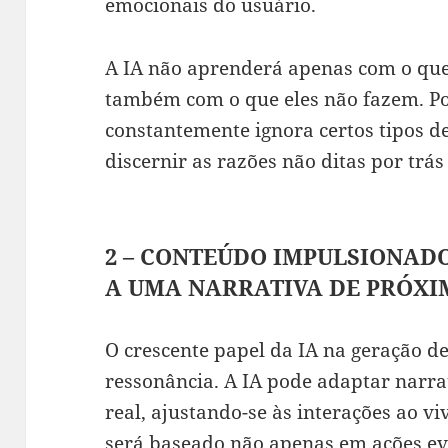
emocionais do usuário.
A IA não aprenderá apenas com o que
também com o que eles não fazem. Po
constantemente ignora certos tipos de
discernir as razões não ditas por tr
2 – CONTEÚDO IMPULSIONAD
A UMA NARRATIVA DE PRÓX
O crescente papel da IA na geração d
ressonância. A IA pode adaptar narr
real, ajustando-se às interações ao v
será baseado não apenas em ações e